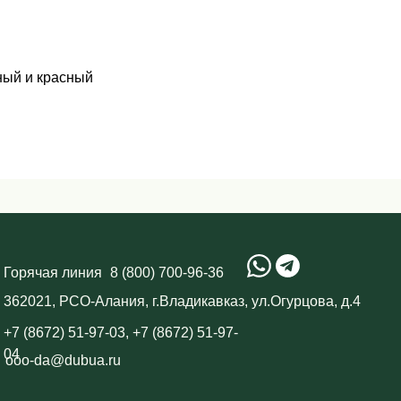
ный и красный
я
8 (800) 700-96-36
лания, г.Владикавказ, ул.Огурцова, д.4
7-03, +7 (8672) 51-97-
a.ru
зования файлов cookie