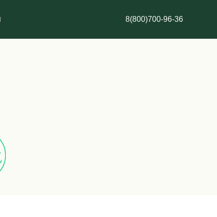
ДИНА
халяль
БАРАНИНА
халяль
ИНДЕЙ
ы
8(800)700-96-36