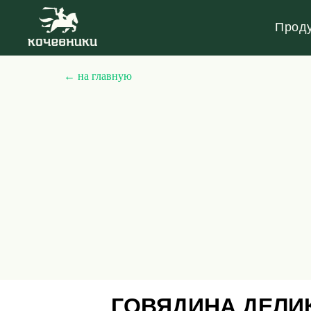
ГОВЯДИНА
халяль
БАРАНИНА
халяль
Прод
← на главную
ГОВЯДИНА ДЕЛИ