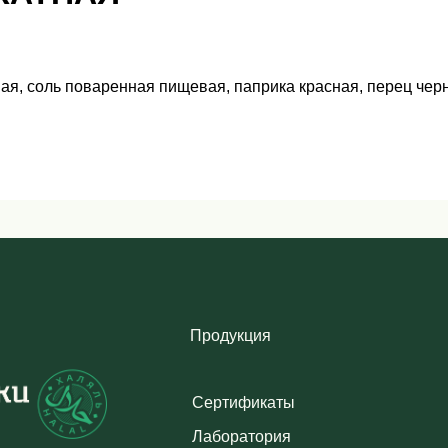
вая, соль поваренная пищевая, паприка красная, перец чер
Горячая лини
Продукция
362021, РСО-А
+7 (8672) 51-9
04
Сертификаты
ooo-da@dubu
Лаборатория
Политика конфиденциальности
Политика исполь