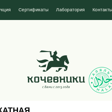
ИНДЕЙКА
халяль
КУРИЦА
халяль
ГОВЯ
укция
Сертификаты
Лаборатория
Контакт
КАТНАЯ